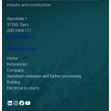
industry and construction.
Alumiinitie 1
37200, Siuro
(03) 3404 111
purso@purso.fi
Billing information
Home
References
Company
Aluminium extrusion and further processing
Building
Electrical products
LinkedIn
Instagram
Facebook
YouTube