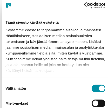
textured and pearlescent effects can also be achieved.
Anodizing
Tämä sivusto käyttää evästeitä
Käytämme evästeitä tarjoamamme sisällön ja mainosten
Anodizing provides aluminium with a surface that is
räätälöimiseen, sosiaalisen median ominaisuuksien
resistant to corrosion, UV radiation, and wear. Different
tukemiseen ja kävijämäärämme analysoimiseen. Lisäksi
colours create a deeper, more refined style for the
jaamme sosiaalisen median, mainosalan ja analytiikka-alan
building – in addition to natural anodized silver, you can
kumppaneillemme tietoja siitä, miten käytät sivustoamme.
choose electrolytic colour-anodized shades such as
Kumppanimme voivat yhdistää näitä tietoja muihin tietoihin,
bronze, black, and gold.
joita olet antanut heille tai joita on kerätty, kun olet
käyttänyt heidän palvelujaan.
For vertical installation
Surface treatment options powder coating or
Suostumuksen
anodizing
Välttämätön
valinta
Material EN AW-6060 T6
Fire classification A1-s1, d0 (non-combustible)
With surface treatment, suitable for harsh
Mieltymykset