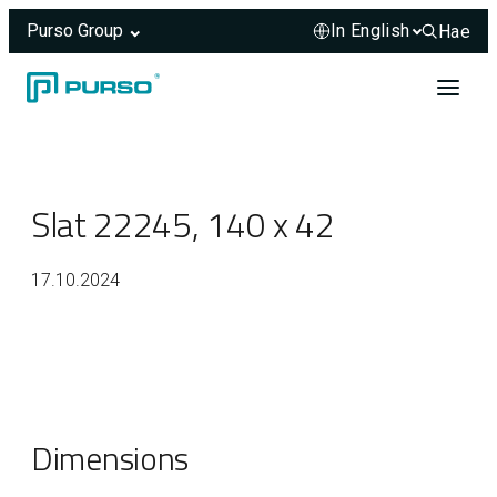
Purso Group
Hae
Hae sivus
Skip to content
Header rendered server-side.
Slat 22245, 140 x 42
17.10.2024
Dimensions