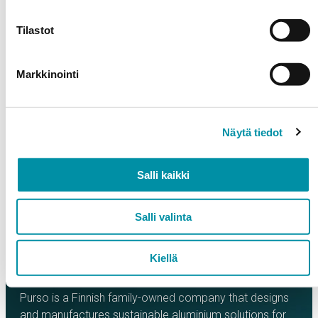
environmental conditions (SFS-EN ISO 12944-2
classes C4–C5-M)
Tilastot
Can be manufactured from 100% recycled Purso
Greenline aluminium billet
Example applications facades and cladding for
Markkinointi
parking structures
DWG file
Technical brochure
Näytä tiedot
Salli kaikki
Salli valinta
Kiellä
Purso is a Finnish family-owned company that designs
and manufactures sustainable aluminium solutions for