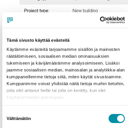
Project type:
New building
Architect:
Arkitekt & Design, Kalmar
Year of
2023
Tämä sivusto käyttää evästeitä
construction:
Käytämme evästeitä tarjoamamme sisällön ja mainosten
Building contractor:
Multibygg
räätälöimiseen, sosiaalisen median ominaisuuksien
tukemiseen ja kävijämäärämme analysoimiseen. Lisäksi
Ostkustens Glas &
jaamme sosiaalisen median, mainosalan ja analytiikka-alan
Metal builder:
Montage
kumppaneillemme tietoja siitä, miten käytät sivustoamme.
Kumppanimme voivat yhdistää näitä tietoja muihin tietoihin,
joita olet antanut heille tai joita on kerätty, kun olet
käyttänyt heidän palvelujaan.
Suostumuksen
Välttämätön
valinta