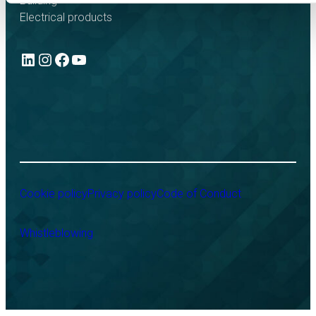
Building
Electrical products
LinkedIn
Instagram
Facebook
YouTube
Cookie policy
Privacy policy
Code of Conduct
Whistleblowing