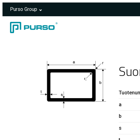
Purso Group
Siirry sisältöön
Header rendered server-side.
Suo
Tuotenu
a
b
s
t