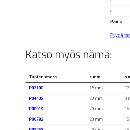
r
Paino
Pyydä tar
Katso myös nämä:
Tuotenumero
a mm
b 
P03100
18 mm
12
P04432
20 mm
8 
P00019
20 mm
15
P00782
20 mm
15
P02253
20 mm
15