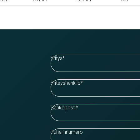
Yritys
*
Yhteyshenkilö
*
Sähköposti
*
Puhelinnumero