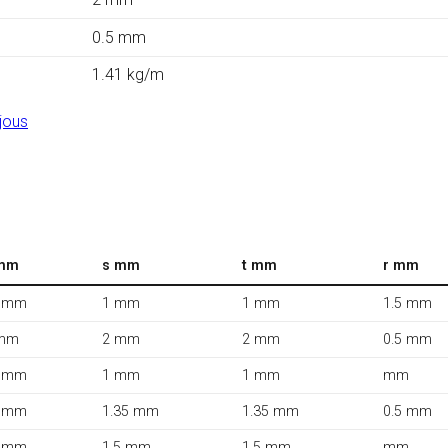
0.5 mm
1.41 kg/m
jous
mm
s mm
t mm
r mm
 mm
1 mm
1 mm
1.5 mm
mm
2 mm
2 mm
0.5 mm
 mm
1 mm
1 mm
mm
 mm
1.35 mm
1.35 mm
0.5 mm
 mm
1.5 mm
1.5 mm
mm