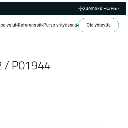
Hae
Hae sivusto
 palvelut
Referenssit
Purso yrityksenä
Ota yhteyttä
2 / P01944