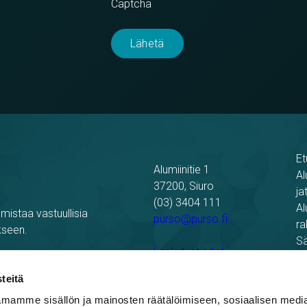
Captcha
Et
Alumiinitie 1
Al
37200, Siuro
ja
(03) 3404 111
Al
mistaa vastuullisia
purso@purso.fi
ra
kseen.
Sä
Laskutustiedot
Re
Pu
teitä
mamme sisällön ja mainosten räätälöimiseen, sosiaalisen medi