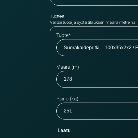
Tuotteet
Valitse tuote ja syötä tilauksen määrä metreinä.
Tuote
*
Määrä (m)
Paino (kg)
Laatu