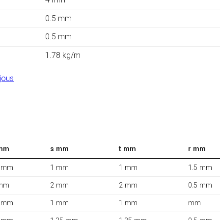
0.5 mm
0.5 mm
1.78 kg/m
jous
mm
s mm
t mm
r mm
 mm
1 mm
1 mm
1.5 mm
mm
2 mm
2 mm
0.5 mm
 mm
1 mm
1 mm
mm