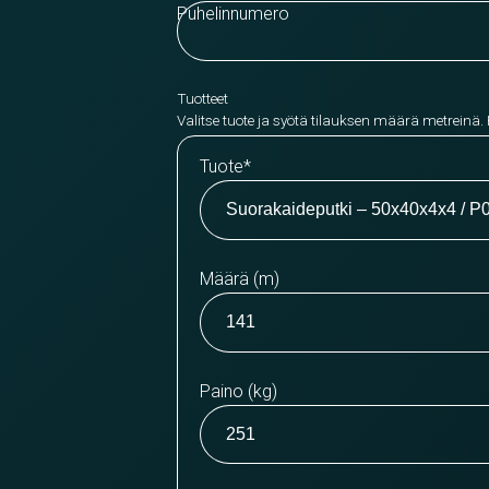
Puhelinnumero
Tuotteet
Valitse tuote ja syötä tilauksen määrä metreinä.
Tuote
*
Määrä (m)
Paino (kg)