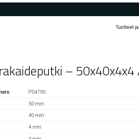
Tuotteet ja
rakaideputki – 50x40x4x4
mero
P04790
50 mm
40 mm
4 mm
4 mm