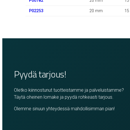
P00782
20 mm
15
P02253
20 mm
15
Pyydä tarjous!
Oletko kiinnostunut tuotteistamme ja palveluistamme?
Täytä oheinen lomake ja pyydä rohkeasti tarjous.
Olemme sinuun yhteydessä mahdollisimman pian!