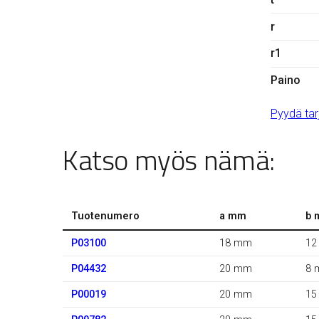
r
r1
Paino
Pyydä tar
Katso myös nämä:
Tuotenumero
a mm
b 
P03100
18 mm
12
P04432
20 mm
8 
P00019
20 mm
15