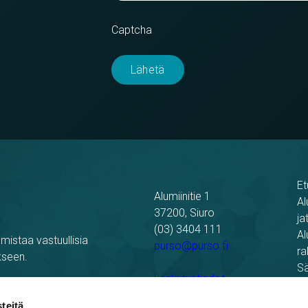
Captcha
Et
Alumiinitie 1
Al
37200, Siuro
ja
(03) 3404 111
Al
mistaa vastuullisia
purso@purso.fi
ra
kseen.
Sä
Laskutustiedot
Re
Pu
teitä