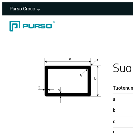
Purso Group
Siirry sisältöön
Header rendered server-side.
Suo
Tuotenu
a
b
s
t