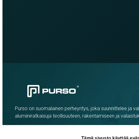
Purso on suomalainen perheyritys, joka suunnittelee ja val
alumiiniratkaisuja teollisuuteen, rakentamiseen ja valaistu
Tämä sivusto käyttää eväs