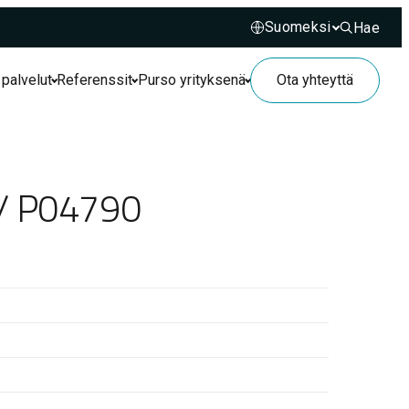
Hae
Hae sivusto
 palvelut
Referenssit
Purso yrityksenä
Ota yhteyttä
 / P04790