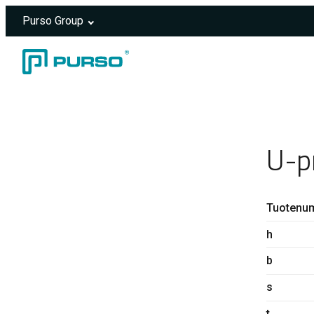
Purso Group
Siirry sisältöön
Header rendered server-side.
U-p
Tuotenu
h
b
s
t