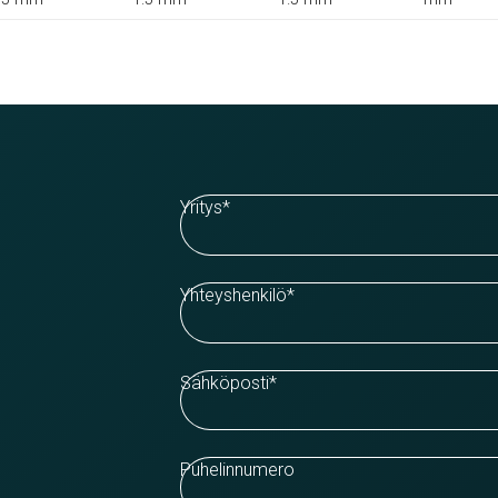
Yritys
*
Yhteyshenkilö
*
Sähköposti
*
Puhelinnumero