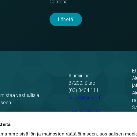
Captcha
Et
Alumiinitie 1
Al
37200, Siuro
ja
(03) 3404 111
Al
mistaa vastuullisia
purso@purso.fi
ra
kseen.
Sä
Laskutustiedot
Re
Pu
teitä
mamme sisällön ja mainosten räätälöimiseen, sosiaalisen medi