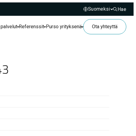
Hae
Hae sivusto
 palvelut
Referenssit
Purso yrityksenä
Ota yhteyttä
43