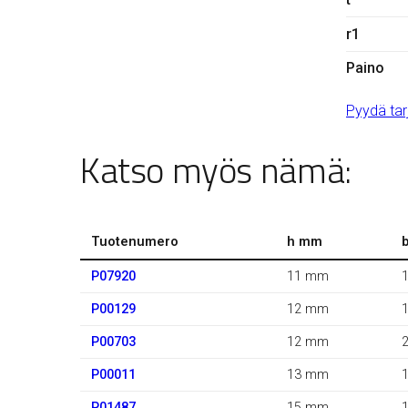
r1
Paino
Pyydä tar
Katso myös nämä:
Tuotenumero
h mm
P07920
11 mm
P00129
12 mm
P00703
12 mm
P00011
13 mm
P01487
15 mm