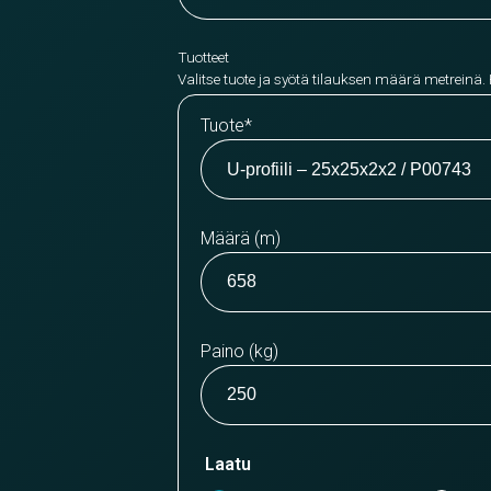
Tuotteet
Valitse tuote ja syötä tilauksen määrä metreinä.
Tuote
*
Määrä (m)
Paino (kg)
Laatu