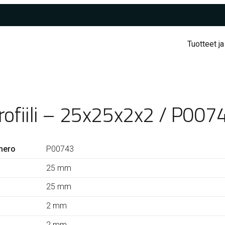
Tuotteet ja
rofiili – 25x25x2x2 / P007
mero
P00743
25 mm
25 mm
2 mm
2 mm