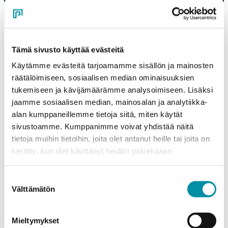
Pyydä tarjous!
Oletko kiinnostunut tuotteistamme ja palveluistamme?
Täytä oheinen lomake ja pyydä rohkeasti tarjous.
Tämä sivusto käyttää evästeitä
Käytämme evästeitä tarjoamamme sisällön ja mainosten
Olemme sinuun yhteydessä mahdollisimman pian!
räätälöimiseen, sosiaalisen median ominaisuuksien
Company
*
tukemiseen ja kävijämäärämme analysoimiseen. Lisäksi
jaamme sosiaalisen median, mainosalan ja analytiikka-
alan kumppaneillemme tietoja siitä, miten käytät
sivustoamme. Kumppanimme voivat yhdistää näitä
Contact person
*
tietoja muihin tietoihin, joita olet antanut heille tai joita on
kerätty, kun olet käyttänyt heidän palvelujaan.
Email
*
Suostumuksen
Välttämätön
valinta
Phone
Mieltymykset