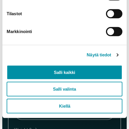
Products
Tilastot
Select a product and enter the order quantity in meters. Please
note that the selected quality determines the minimum order
weight.
Markkinointi
Product
*
Näytä tiedot
Quantity (m)
Salli kaikki
Salli valinta
Määrä (kpl)
Kiellä