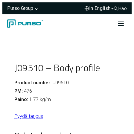
Purso Group
Hae
Hae sivus
Skip to content
Header rendered server-side.
J09510 – Body profile
Product number:
J09510
PM:
476
Paino:
1.77 kg/m
Pyydä tarjous