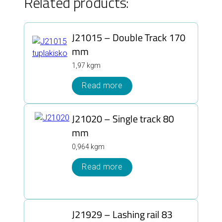
Related products:
J21015 – Double Track 170
mm
1,97 kgm
Read more
J21020 – Single track 80
mm
0,964 kgm
Read more
J21929 – Lashing rail 83