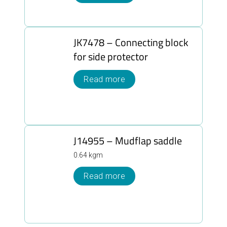
JK7478 – Connecting block
for side protector
Read more
J14955 – Mudflap saddle
0.64 kgm
Read more