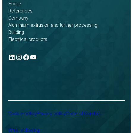
Home
References
Company
Aluminium extrusion and further processing
Building
Electrical products
LinkedIn
Instagram
Facebook
YouTube
Cookie policy
Privacy policy
Code of Conduct
Whistleblowing