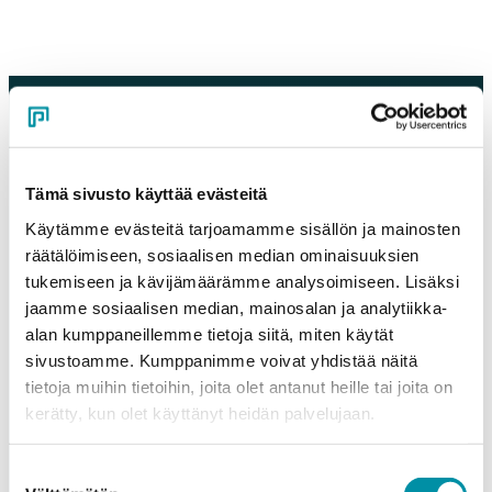
Pyydä tarjous!
Tämä sivusto käyttää evästeitä
Käytämme evästeitä tarjoamamme sisällön ja mainosten
Oletko kiinnostunut tuotteistamme ja palveluistamme?
räätälöimiseen, sosiaalisen median ominaisuuksien
Täytä oheinen lomake ja pyydä rohkeasti tarjous.
tukemiseen ja kävijämäärämme analysoimiseen. Lisäksi
jaamme sosiaalisen median, mainosalan ja analytiikka-
Olemme sinuun yhteydessä mahdollisimman pian!
alan kumppaneillemme tietoja siitä, miten käytät
sivustoamme. Kumppanimme voivat yhdistää näitä
Company
*
tietoja muihin tietoihin, joita olet antanut heille tai joita on
kerätty, kun olet käyttänyt heidän palvelujaan.
Contact person
*
Suostumuksen