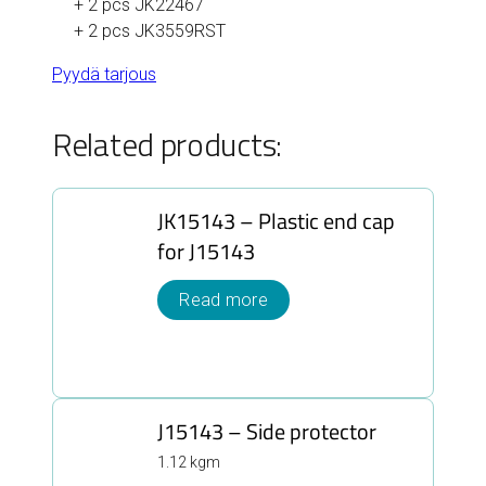
+ 2 pcs JK22467
+ 2 pcs JK3559RST
Pyydä tarjous
Related products:
JK15143 – Plastic end cap
for J15143
Read more
J15143 – Side protector
1.12 kgm