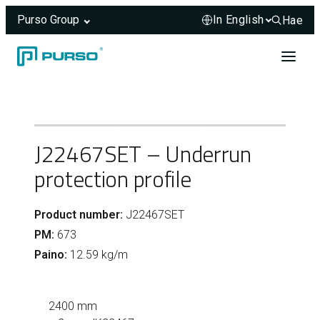
Purso Group
Hae
Hae sivus
Skip to content
Header rendered server-side.
J22467SET – Underrun
protection profile
Product number:
J22467SET
PM:
673
Paino:
12.59 kg/m
2400 mm