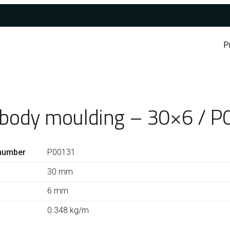
P
 body moulding – 30×6 / 
number
P00131
30 mm
6 mm
0.348 kg/m