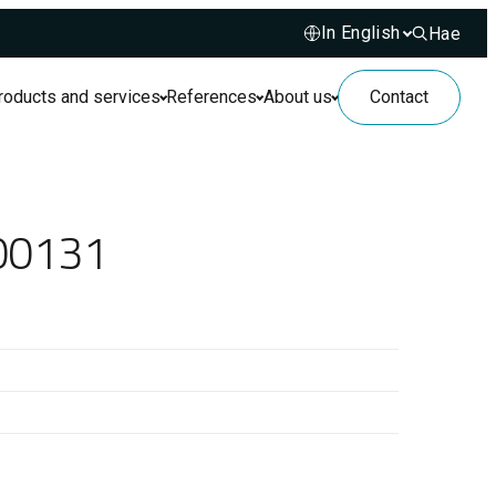
Hae
Hae sivusto
roducts and services
References
About us
Contact
P00131