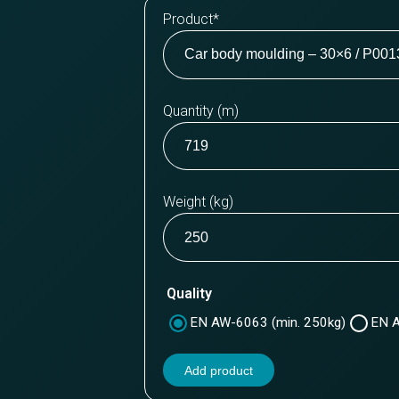
Product
*
Quantity (m)
Weight (kg)
Quality
EN AW-6063 (min. 250kg)
EN A
Add product