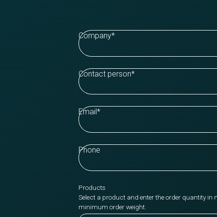
Company
*
Contact person
*
Email
*
Phone
Products
Select a product and enter the order quantity in 
minimum order weight.