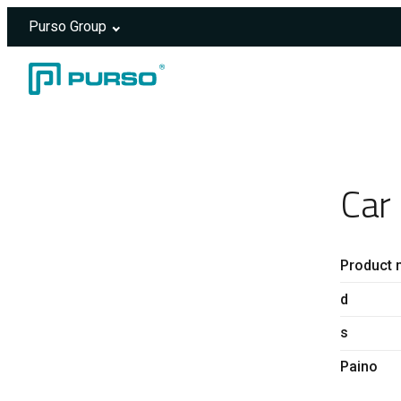
Purso Group
Skip to content
Header rendered server-side.
Car
Product 
d
s
Paino