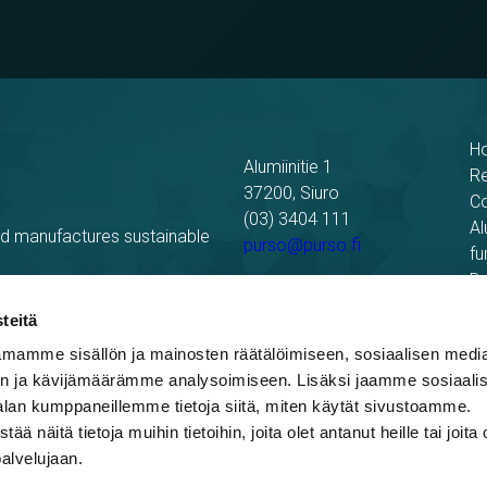
H
Alumiinitie 1
R
37200, Siuro
C
(03) 3404 111
Al
nd manufactures sustainable
purso@purso.fi
fu
Bu
Billing information
El
teitä
mamme sisällön ja mainosten räätälöimiseen, sosiaalisen medi
n ja kävijämäärämme analysoimiseen. Lisäksi jaamme sosiaali
alan kumppaneillemme tietoja siitä, miten käytät sivustoamme.
näitä tietoja muihin tietoihin, joita olet antanut heille tai joita 
palvelujaan.