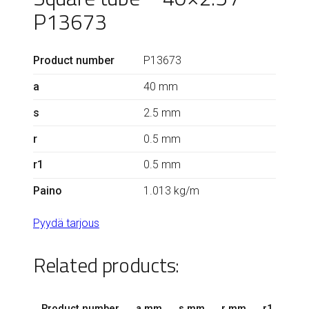
P13673
Product number
P13673
a
40 mm
s
2.5 mm
r
0.5 mm
r1
0.5 mm
Paino
1.013 kg/m
Pyydä tarjous
Related products:
Product number
a mm
s mm
r mm
r1 mm