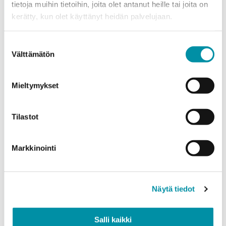
tietoja muihin tietoihin, joita olet antanut heille tai joita on
kerätty, kun olet käyttänyt heidän palvelujaan.
Products
Select a product and enter the order quantity in meters. Please
Suostumuksen
note that the selected quality determines the minimum order
Välttämätön
valinta
weight.
Product
*
Mieltymykset
Tilastot
Quantity (m)
Markkinointi
Weight (kg)
Näytä tiedot
Salli kaikki