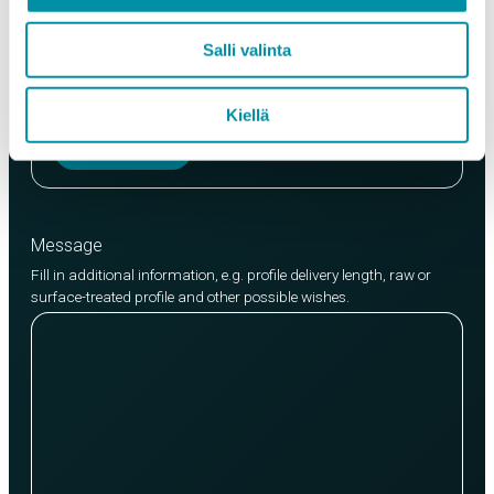
Quality
Salli valinta
EN AW-6063 (min. 250kg)
EN AW-6082 (min. 500kg)
Kiellä
Add product
Message
Fill in additional information, e.g. profile delivery length, raw or
surface-treated profile and other possible wishes.