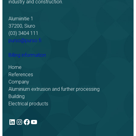
industry and construction.
Alumiinitie 1
37200, Siuro
(03) 3404 111
purso@purso.fi
Billing information
Home
References
Company
Aluminium extrusion and further processing
Building
Electrical products
LinkedIn
Instagram
Facebook
YouTube