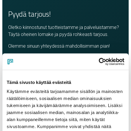
Pyydä tarjous!
Oletko kiinnostunut tuotteistamme ja palveluistamme?
Täytä oheinen lomake ja pyydä rohkeasti tarjous.
Olemme sinuun yhteydessä mahdollisimman pian!
Company
*
Contact person
*
Tämä sivusto käyttää evästeitä
Käytämme evästeitä tarjoamamme sisällön ja mainosten
räätälöimiseen, sosiaalisen median ominaisuuksien
Email
*
tukemiseen ja kävijämäärämme analysoimiseen. Lisäksi
jaamme sosiaalisen median, mainosalan ja analytiikka-
alan kumppaneillemme tietoja siitä, miten käytät
sivustoamme. Kumppanimme voivat yhdistää näitä
Phone