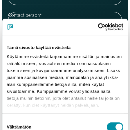
Contact person
*
Email
*
Tämä sivusto käyttää evästeitä
Käytämme evästeitä tarjoamamme sisällön ja mainosten
Phone
räätälöimiseen, sosiaalisen median ominaisuuksien
tukemiseen ja kävijämäärämme analysoimiseen. Lisäksi
jaamme sosiaalisen median, mainosalan ja analytiikka-
Products
alan kumppaneillemme tietoja siitä, miten käytät
Select a product and enter the order quantity in meters. Please
sivustoamme. Kumppanimme voivat yhdistää näitä
note that the selected quality determines the minimum order
tietoja muihin tietoihin, joita olet antanut heille tai joita on
weight.
kerätty, kun olet käyttänyt heidän palvelujaan.
Product
*
Suostumuksen
Välttämätön
valinta