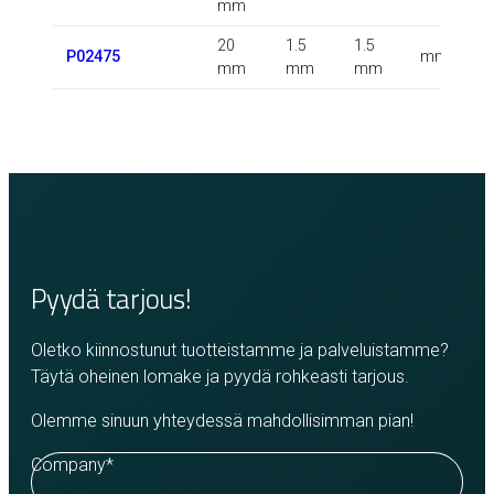
mm
20
1.5
1.5
P02475
mm
mm
mm
mm
Pyydä tarjous!
Oletko kiinnostunut tuotteistamme ja palveluistamme?
Täytä oheinen lomake ja pyydä rohkeasti tarjous.
Olemme sinuun yhteydessä mahdollisimman pian!
Company
*