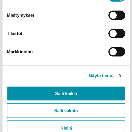
Quantity (m)
Mieltymykset
Tilastot
Weight (kg)
Markkinointi
Quality
Näytä tiedot
EN AW-6063 (min. 250kg)
EN AW-6082 (min. 500kg)
Salli kaikki
Add product
Salli valinta
Kiellä
Message