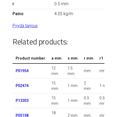
r
0.5 mm
Paino
4.05 kg/m
Pyydä tarjous
Related products:
Product number
a mm
s mm
r mm
r1 mm
12
1.5
P01954
mm
mm
mm
mm
15
2
P02474
1 mm
1 mm
mm
mm
15
0.3
0.3
P13303
1 mm
mm
mm
mm
18
P05158
2 mm
mm
mm