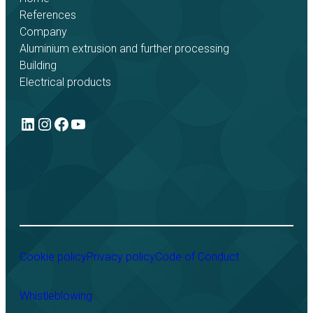
References
Company
Aluminium extrusion and further processing
Building
Electrical products
LinkedIn
Instagram
Facebook
YouTube
Cookie policy
Privacy policy
Code of Conduct
Whistleblowing