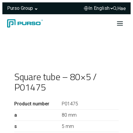
Purso Group
Hae
Hae sivus
Skip to content
Header rendered server-side.
Square tube – 80×5 /
P01475
Product number
P01475
a
80 mm
s
5 mm