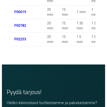
mm
mm
20
15
1
P00019
1 mm
mm
mm
mm
20
15
1.35
1.35
0
P00782
mm
mm
mm
mm
20
15
1.5
1.5
P02253
mm
mm
mm
mm
Pyydä tarjous!
Oletko kiinnostunut tuotteistamme ja palveluistamme?