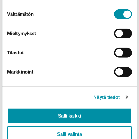
weight.
Suostumuksen
Välttämätön
valinta
Product
*
Mieltymykset
Quantity (m)
Tilastot
Markkinointi
Weight (kg)
Näytä tiedot
Quality
Salli kaikki
EN AW-6063 (min. 250kg)
EN AW-6082 (min. 500kg)
Salli valinta