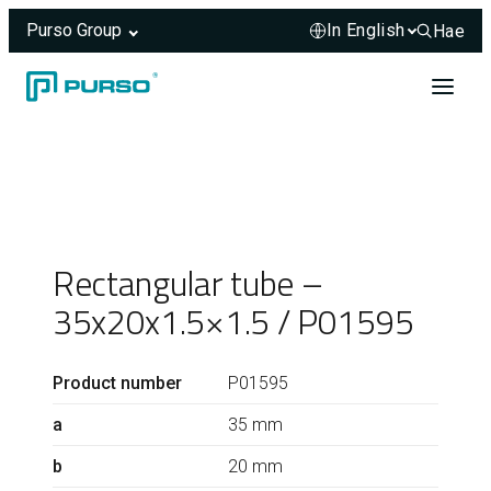
Purso Group
Hae
Hae sivus
Skip to content
Header rendered server-side.
Rectangular tube –
35x20x1.5×1.5 / P01595
Product number
P01595
a
35 mm
b
20 mm