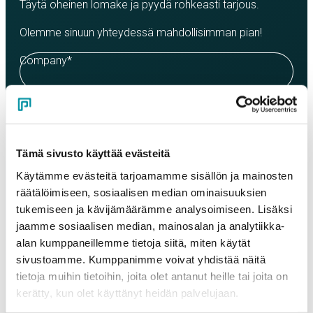
Täytä oheinen lomake ja pyydä rohkeasti tarjous.
Olemme sinuun yhteydessä mahdollisimman pian!
Company
*
Contact person
*
Tämä sivusto käyttää evästeitä
Email
*
Käytämme evästeitä tarjoamamme sisällön ja mainosten
räätälöimiseen, sosiaalisen median ominaisuuksien
tukemiseen ja kävijämäärämme analysoimiseen. Lisäksi
Phone
jaamme sosiaalisen median, mainosalan ja analytiikka-
alan kumppaneillemme tietoja siitä, miten käytät
sivustoamme. Kumppanimme voivat yhdistää näitä
tietoja muihin tietoihin, joita olet antanut heille tai joita on
Products
kerätty, kun olet käyttänyt heidän palvelujaan.
Select a product and enter the order quantity in meters. Please
note that the selected quality determines the minimum order