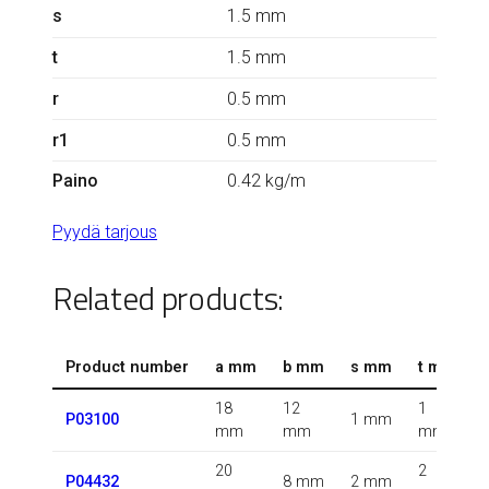
s
1.5 mm
t
1.5 mm
r
0.5 mm
r1
0.5 mm
Paino
0.42 kg/m
Pyydä tarjous
Related products:
Product number
a mm
b mm
s mm
t mm
18
12
1
1
P03100
1 mm
mm
mm
mm
20
2
0
P04432
8 mm
2 mm