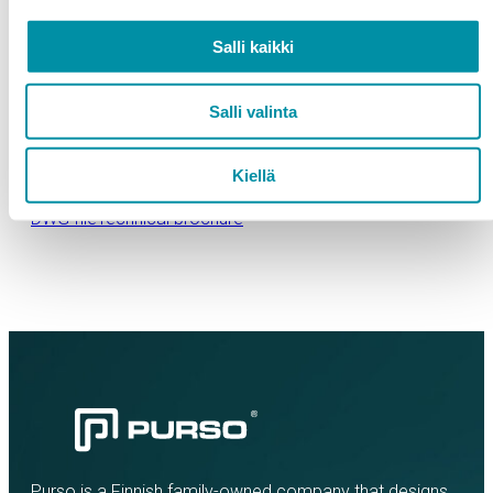
With surface treatment, suitable for harsh
environmental conditions (SFS-EN ISO 12944-2
Salli kaikki
classes C4–C5-M)
Can be manufactured from 100% recycled Purso
Greenline aluminium billet
Salli valinta
Example applications facades and cladding for
parking structures
Kiellä
DWG file
Technical brochure
Purso is a Finnish family-owned company that designs