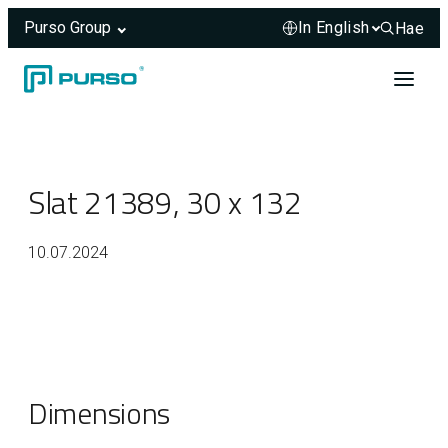
Purso Group
Hae
Hae sivus
Skip to content
Header rendered server-side.
Slat 21389, 30 x 132
10.07.2024
Dimensions