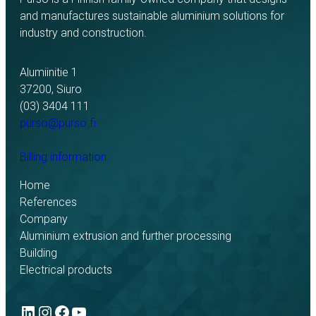
and manufactures sustainable aluminium solutions for
industry and construction.
Alumiinitie 1
37200, Siuro
(03) 3404 111
purso@purso.fi
Billing information
Home
References
Company
Aluminium extrusion and further processing
Building
Electrical products
LinkedIn
Instagram
Facebook
YouTube