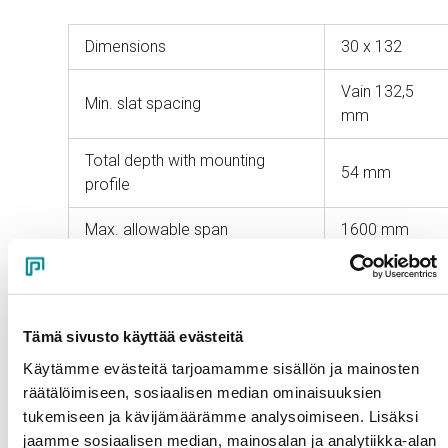
Dimensions
30 x 132
Vain 132,5
Min. slat spacing
mm
Total depth with mounting
54 mm
profile
Max. allowable span
1600 mm
Surface treatment options
Tämä sivusto käyttää evästeitä
Powder coating
Käytämme evästeitä tarjoamamme sisällön ja mainosten
räätälöimiseen, sosiaalisen median ominaisuuksien
Powder coating creates an exceptionally durable
tukemiseen ja kävijämäärämme analysoimiseen. Lisäksi
painted surface. You can freely choose the colour
jaamme sosiaalisen median, mainosalan ja analytiikka-alan