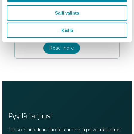
J15148
J15347
Salli valinta
J15253
J15254
J15348
Kiellä
+ 30 mm end sections
Read more
Pyydä tarjous!
Oletko kiinnostunut tuotteistamme ja palveluistamme?