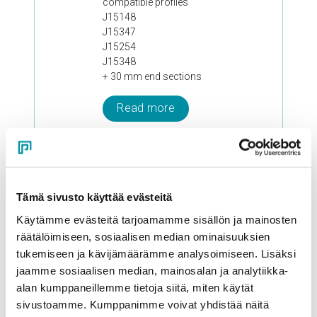
compatible profiles
J15148
J15347
J15254
J15348
+ 30 mm end sections
Read more
J15254 – 30 mm Lower
section
0.78 kgm
Tämä sivusto käyttää evästeitä
Käytämme evästeitä tarjoamamme sisällön ja mainosten
compatible profiles
J15148
räätälöimiseen, sosiaalisen median ominaisuuksien
J15347
tukemiseen ja kävijämäärämme analysoimiseen. Lisäksi
J15253
jaamme sosiaalisen median, mainosalan ja analytiikka-
+ 30 mm end sections
alan kumppaneillemme tietoja siitä, miten käytät
sivustoamme. Kumppanimme voivat yhdistää näitä
Read more