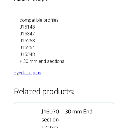
compatible profiles
J15148
J15347
J15253
J15254
J15348
+ 30 mm end sections
Pyydä tarjous
Related products:
J16070 – 30 mm End
section
1.21 kgm