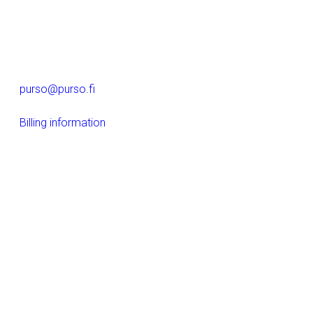
Alumiinitie 1
37200, Siuro
(03) 3404 111
purso@purso.fi
Billing information
Home
References
Company
Aluminium extrusion and further processing
Building
Electrical products
LinkedIn
Instagram
Facebook
YouTube