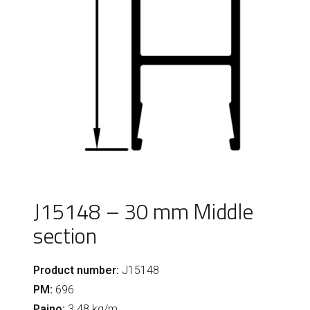
J15148 – 30 mm Middle
section
Product number:
J15148
PM:
696
Paino:
3.48 kg/m