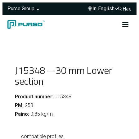
Purso Group
Hae
Hae sivus
Skip to content
Header rendered server-side.
J15348 – 30 mm Lower
section
Product number:
J15348
PM:
253
Paino:
0.85 kg/m
compatible profiles