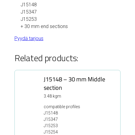
J15148
J15347
J15253
+ 30 mm end sections
Pyydä tarjous
Related products:
J15148 – 30 mm Middle
section
3.48 kgm
compatible profiles
J15148
J15347
J15253
J15254