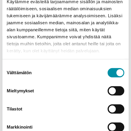
Käytämme evästeitä tarjoamamme sisällön ja mainosten
räätälöimiseen, sosiaalisen median ominaisuuksien
tukemiseen ja kävijämäärämme analysoimiseen. Lisäksi
jaamme sosiaalisen median, mainosalan ja analytiikka-
alan kumppaneillemme tietoja siitä, miten käytät
sivustoamme. Kumppanimme voivat yhdistää näitä
tietoja muihin tietoihin, joita olet antanut heille tai joita on
kerätty, kun olet käyttänyt heidän palvelujaan.
Suostumuksen
Pyydä tarjous!
Välttämätön
valinta
Oletko kiinnostunut tuotteistamme ja palveluistamme?
Täytä oheinen lomake ja pyydä rohkeasti tarjous.
Mieltymykset
Olemme sinuun yhteydessä mahdollisimman pian!
Tilastot
Company
*
Markkinointi