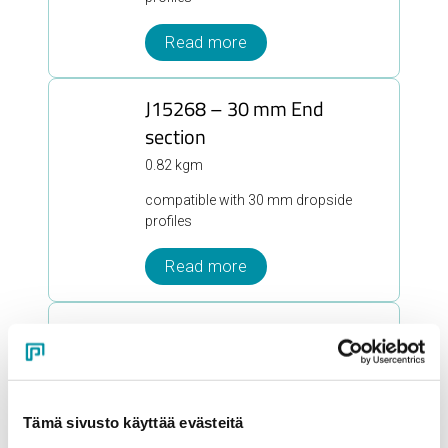
Read more
J15268 – 30 mm End
section
0.82 kgm
compatible with 30 mm dropside
profiles
Read more
J16070 – 30 mm End
section
1.21 kgm
Tämä sivusto käyttää evästeitä
Read more