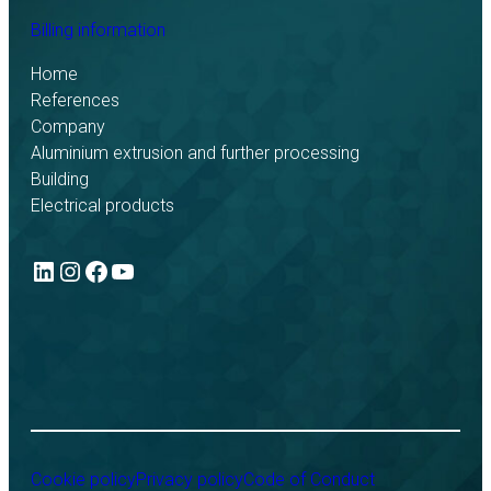
Billing information
Home
References
Company
Aluminium extrusion and further processing
Building
Electrical products
LinkedIn
Instagram
Facebook
YouTube
Cookie policy
Privacy policy
Code of Conduct