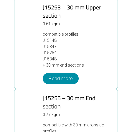
J15253 – 30 mm Upper
section
0.61 kgm
compatible profiles
J15148
J15347
J15254
J15348
+ 30 mm end sections
Read more
J15255 – 30 mm End
section
0.77 kgm
compatible with 30 mm dropside
profiles