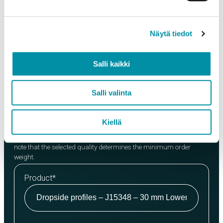
Contact person
*
Näytä tiedot
Email
*
Salli kaikki
Phone
Salli valinta
Kiellä
Products
Select a product and enter the order quantity in meters. Please
note that the selected quality determines the minimum order
weight.
Product
*