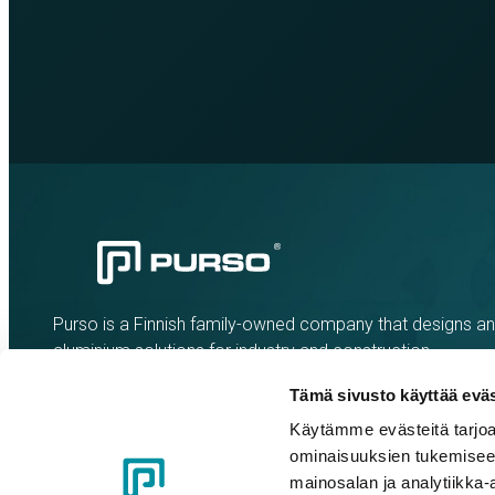
Purso is a Finnish family-owned company that designs a
aluminium solutions for industry and construction.
Tämä sivusto käyttää eväs
Käytämme evästeitä tarjoa
ominaisuuksien tukemisee
mainosalan ja analytiikka-