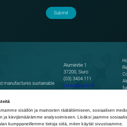
H
Alumiinitie 1
R
37200, Siuro
C
(03) 3404 111
Al
nd manufactures sustainable
purso@purso.fi
fu
Bu
Billing information
El
teitä
mamme sisällön ja mainosten räätälöimiseen, sosiaalisen medi
n ja kävijämäärämme analysoimiseen. Lisäksi jaamme sosiaali
alan kumppaneillemme tietoja siitä, miten käytät sivustoamme.