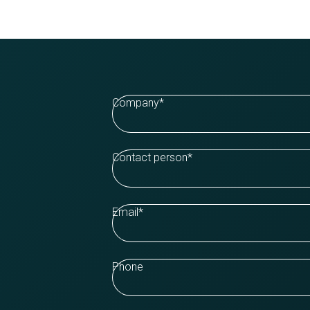
Company
*
Contact person
*
Email
*
Phone