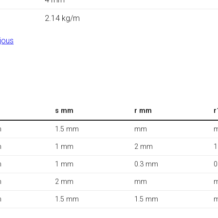
2.14 kg/m
jous
s mm
r mm
r
m
1.5 mm
mm
m
1 mm
2 mm
m
1 mm
0.3 mm
0
m
2 mm
mm
m
1.5 mm
1.5 mm