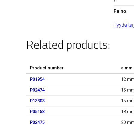
Paino
Pyydä tar
Related products:
Product number
a mm
P01954
12 m
P02474
15 m
P13303
15 m
P05158
18 m
P02475
20 m