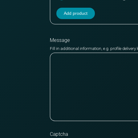
Add product
Message
Fill in additional information, e.g. profile deliver
Captcha