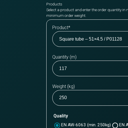
Products
Select a product and enter the order quantity in 
minimum order weight.
Product
*
Quantity (m)
Weight (kg)
Quality
EN AW-6063 (min. 250kg)
EN A