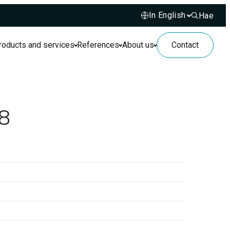
Hae
Hae sivusto
roducts and services
References
About us
Contact
28