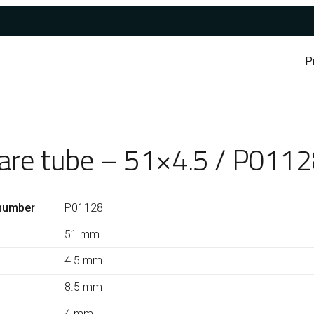
P
are tube – 51×4.5 / P011
number
P01128
51 mm
4.5 mm
8.5 mm
4 mm