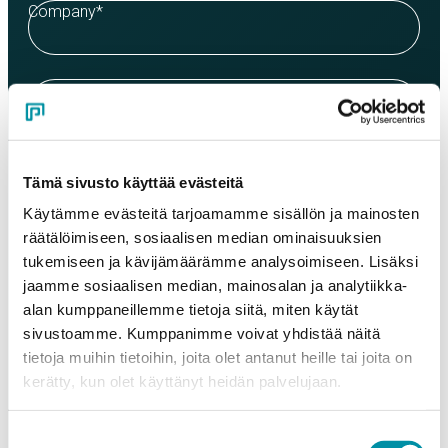
Company
*
Contact person
*
Email
*
Tämä sivusto käyttää evästeitä
Käytämme evästeitä tarjoamamme sisällön ja mainosten
räätälöimiseen, sosiaalisen median ominaisuuksien
Phone
tukemiseen ja kävijämäärämme analysoimiseen. Lisäksi
jaamme sosiaalisen median, mainosalan ja analytiikka-
alan kumppaneillemme tietoja siitä, miten käytät
Products
sivustoamme. Kumppanimme voivat yhdistää näitä
Select a product and enter the order quantity in meters. Please
tietoja muihin tietoihin, joita olet antanut heille tai joita on
note that the selected quality determines the minimum order
kerätty, kun olet käyttänyt heidän palvelujaan.
weight.
Product
*
Suostumuksen