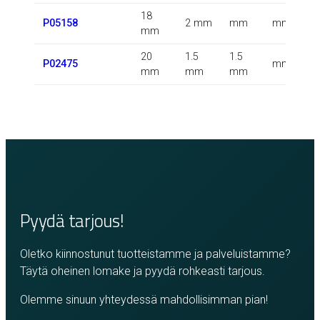
18
P05158
2 mm
mm
mm
mm
20
1.5
1.5
P02475
mm
mm
mm
mm
Pyydä tarjous!
Oletko kiinnostunut tuotteistamme ja palveluistamme?
Täytä oheinen lomake ja pyydä rohkeasti tarjous.
Olemme sinuun yhteydessä mahdollisimman pian!