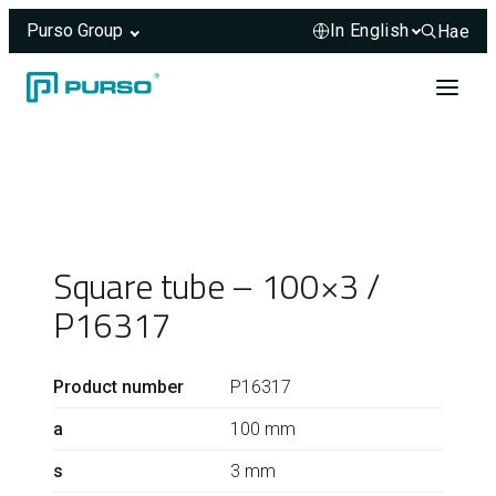
Purso Group
Hae
Hae sivus
Skip to content
Header rendered server-side.
Square tube – 100×3 /
P16317
Product number
P16317
a
100 mm
s
3 mm