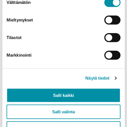
Välttämätön
valinta
Mieltymykset
Quantity (m)
Tilastot
Weight (kg)
Markkinointi
Näytä tiedot
Quality
EN AW-6063 (min. 250kg)
Salli kaikki
EN AW-6082 (min. 500kg)
Salli valinta
Add product