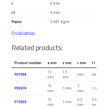
r
6 mm
r1
3 mm
Paino
3.081 kg/m
Pyydä tarjous
Related products:
Product number
a mm
s mm
r mm
r1 mm
12
1.5
P01954
mm
mm
mm
mm
15
2
P02474
1 mm
1 mm
mm
mm
15
0.3
0.3
P13303
1 mm
mm
mm
mm