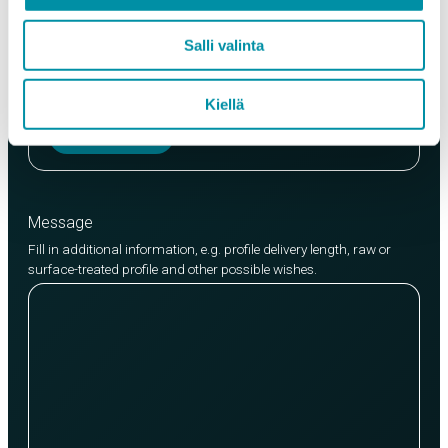
Quality
Salli valinta
EN AW-6063 (min. 250kg)
EN AW-6082 (min. 500kg)
Kiellä
Add product
Message
Fill in additional information, e.g. profile delivery length, raw or
surface-treated profile and other possible wishes.