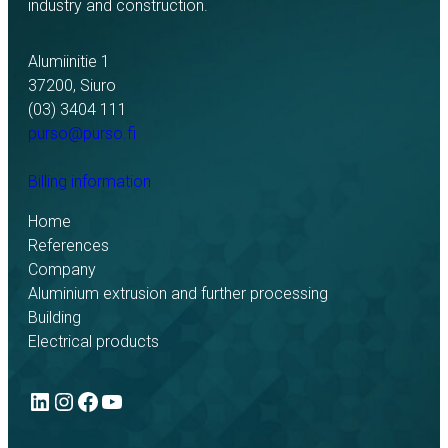
industry and construction.
Alumiinitie 1
37200, Siuro
(03) 3404 111
purso@purso.fi
Billing information
Home
References
Company
Aluminium extrusion and further processing
Building
Electrical products
LinkedIn
Instagram
Facebook
YouTube