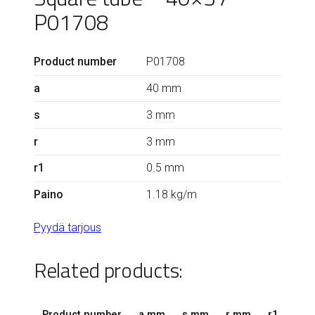
P01708
Product number
P01708
a
40 mm
s
3 mm
r
3 mm
r1
0.5 mm
Paino
1.18 kg/m
Pyydä tarjous
Related products:
Product number
a mm
s mm
r mm
r1 mm