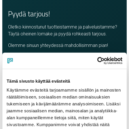
Pyydä tarjous!
Oletko kiinnostunut tuotteistamme ja palveluistamme?
Täytä oheinen lomake ja pyydä rohkeasti tarjous.
Olemme sinuun yhteydessä mahdollisimman pian!
Company
*
Contact person
*
Tämä sivusto käyttää evästeitä
Käytämme evästeitä tarjoamamme sisällön ja mainosten
räätälöimiseen, sosiaalisen median ominaisuuksien
Email
*
tukemiseen ja kävijämäärämme analysoimiseen. Lisäksi
jaamme sosiaalisen median, mainosalan ja analytiikka-
alan kumppaneillemme tietoja siitä, miten käytät
sivustoamme. Kumppanimme voivat yhdistää näitä
Phone