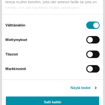
tietoja muihin tietoihin, joita olet antanut heille tai joita on
kerätty, kun olet käyttänyt heidän palvelujaan.
Products
Select a product and enter the order quantity in meters. Please
Suostumuksen
note that the selected quality determines the minimum order
Välttämätön
valinta
weight.
Product
*
Mieltymykset
Tilastot
Quantity (m)
Markkinointi
Weight (kg)
Näytä tiedot
Salli kaikki