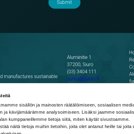
H
Alumiinitie 1
R
37200, Siuro
C
(03) 3404 111
Al
nd manufactures sustainable
purso@purso.fi
fu
Bu
Billing information
El
teitä
mamme sisällön ja mainosten räätälöimiseen, sosiaalisen medi
n ja kävijämäärämme analysoimiseen. Lisäksi jaamme sosiaali
alan kumppaneillemme tietoja siitä, miten käytät sivustoamme.
näitä tietoja muihin tietoihin, joita olet antanut heille tai joita 
palvelujaan.