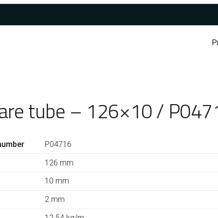
P
are tube – 126×10 / P047
number
P04716
126 mm
10 mm
2 mm
12.54 kg/m