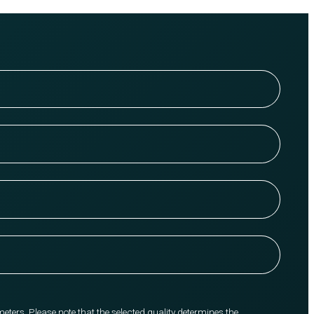
meters. Please note that the selected quality determines the