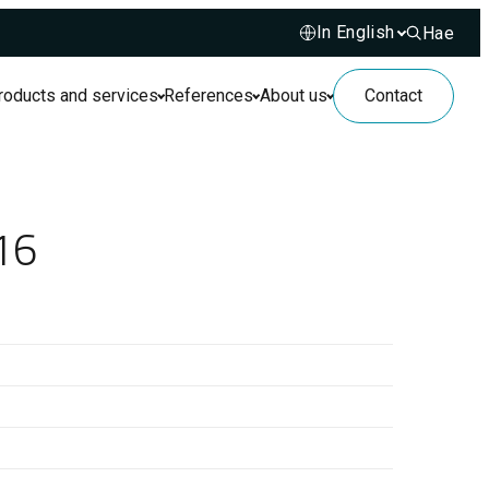
Hae
Hae sivusto
roducts and services
References
About us
Contact
16