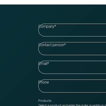
Company
*
Contact person
*
Email
*
Phone
Products
Select a product and enter the order quantity in 