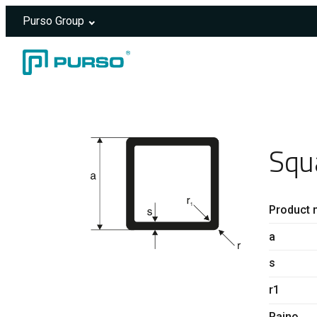
Purso Group
Skip to content
Header rendered server-side.
Squ
Product 
a
s
r1
Paino