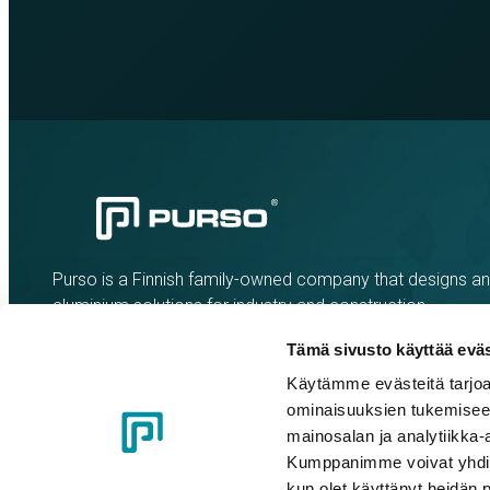
Purso is a Finnish family-owned company that designs a
aluminium solutions for industry and construction.
Tämä sivusto käyttää eväs
Käytämme evästeitä tarjoa
ominaisuuksien tukemisee
mainosalan ja analytiikka-
Kumppanimme voivat yhdistää 
kun olet käyttänyt heidän 