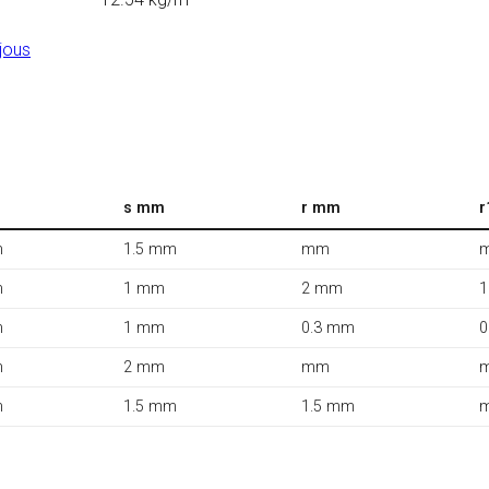
jous
s mm
r mm
r
m
1.5 mm
mm
m
1 mm
2 mm
m
1 mm
0.3 mm
0
m
2 mm
mm
m
1.5 mm
1.5 mm