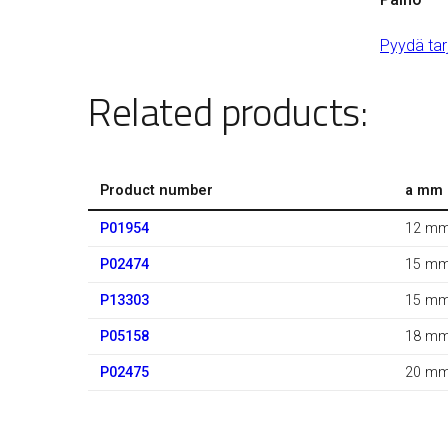
Pyydä tar
Related products:
Product number
a mm
P01954
12 m
P02474
15 m
P13303
15 m
P05158
18 m
P02475
20 m