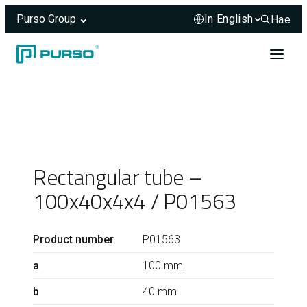
Purso Group
Hae
Hae sivus
Skip to content
Header rendered server-side.
Rectangular tube –
100x40x4x4 / P01563
Product number
P01563
a
100 mm
b
40 mm