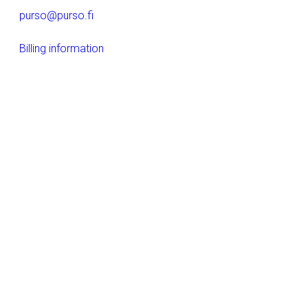
purso@purso.fi
Billing information
Home
References
Company
Aluminium extrusion and further processing
Building
Electrical products
LinkedIn
Instagram
Facebook
YouTube