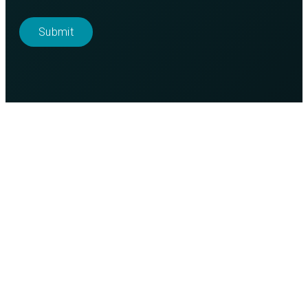
Purso is a Finnish family-owned company that designs
and manufactures sustainable aluminium solutions for
industry and construction.
Alumiinitie 1
37200, Siuro
(03) 3404 111