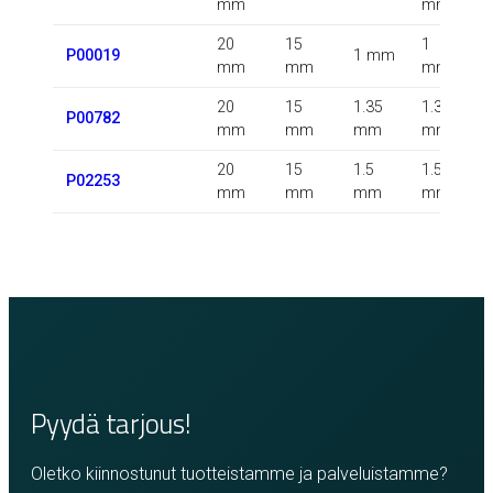
mm
mm
20
15
1
P00019
1 mm
mm
mm
mm
20
15
1.35
1.35
0
P00782
mm
mm
mm
mm
20
15
1.5
1.5
P02253
mm
mm
mm
mm
Pyydä tarjous!
Oletko kiinnostunut tuotteistamme ja palveluistamme?