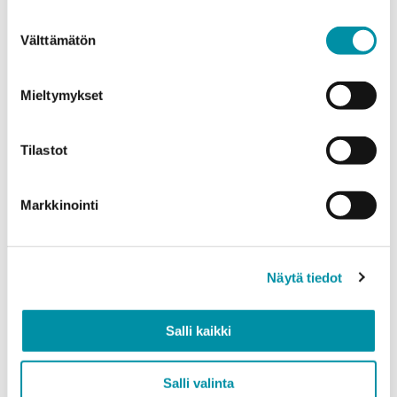
weight.
Suostumuksen
Välttämätön
valinta
Product
*
Mieltymykset
Quantity (m)
Tilastot
Markkinointi
Weight (kg)
Näytä tiedot
Quality
Salli kaikki
EN AW-6063 (min. 250kg)
EN AW-6082 (min. 500kg)
Salli valinta