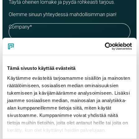
Täytä oheinen lomake ja pyydä rohkeasti tarjous.
Olemme sinuun yhteydessä mahdollisimman pian!
Company
*
Contact person
*
Tämä sivusto käyttää evästeitä
Email
*
Käytämme evästeitä tarjoamamme sisällön ja mainosten
räätälöimiseen, sosiaalisen median ominaisuuksien
tukemiseen ja kävijämäärämme analysoimiseen. Lisäksi
Phone
jaamme sosiaalisen median, mainosalan ja analytiikka-
alan kumppaneillemme tietoja siitä, miten käytät
sivustoamme. Kumppanimme voivat yhdistää näitä
tietoja muihin tietoihin, joita olet antanut heille tai joita on
Products
kerätty, kun olet käyttänyt heidän palvelujaan.
Select a product and enter the order quantity in meters. Please
note that the selected quality determines the minimum order