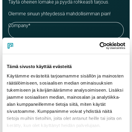
Täytä oheinen lomake ja pyydä rohkeasti tarjous.
Olemme sinuun yhteydessä mahdollisimman pian!
Company
*
Contact person
*
Tämä sivusto käyttää evästeitä
Email
*
Käytämme evästeitä tarjoamamme sisällön ja mainosten
räätälöimiseen, sosiaalisen median ominaisuuksien
tukemiseen ja kävijämäärämme analysoimiseen. Lisäksi
Phone
jaamme sosiaalisen median, mainosalan ja analytiikka-
alan kumppaneillemme tietoja siitä, miten käytät
sivustoamme. Kumppanimme voivat yhdistää näitä
tietoja muihin tietoihin, joita olet antanut heille tai joita on
Products
Select a product and enter the order quantity in meters. Please
kerätty, kun olet käyttänyt heidän palvelujaan.
note that the selected quality determines the minimum order