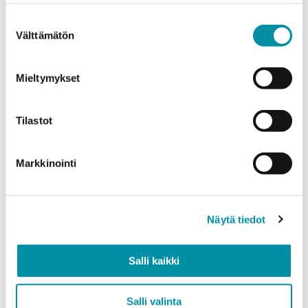
weight.
Suostumuksen
Välttämätön
Product
*
valinta
Mieltymykset
Quantity (m)
Tilastot
Markkinointi
Weight (kg)
Näytä tiedot
Quality
Salli kaikki
EN AW-6063 (min. 250kg)
EN AW-6082 (min. 500kg)
Salli valinta