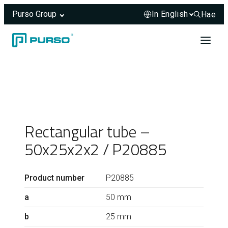
Purso Group
Hae
Hae sivus
Skip to content
Header rendered server-side.
Rectangular tube –
50x25x2x2 / P20885
Product number
P20885
a
50 mm
b
25 mm