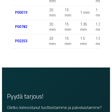
mm
mm
20
15
1
P00019
1 mm
mm
mm
mm
20
15
1.35
1.35
0
P00782
mm
mm
mm
mm
20
15
1.5
1.5
P02253
mm
mm
mm
mm
Pyydä tarjous!
Oletko kiinnostunut tuotteistamme ja palveluistamme?