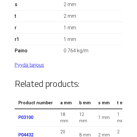
s
2 mm
t
2 mm
r
1 mm
r1
1 mm
Paino
0.764 kg/m
Pyydä tarjous
Related products:
Product number
a mm
b mm
s mm
t mm
18
12
1
1
P03100
1 mm
mm
mm
mm
20
2
0
P04432
8 mm
2 mm