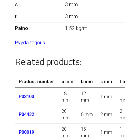
s
3 mm
t
3 mm
Paino
1.52 kg/m
Pyydä tarjous
Related products:
Product number
a mm
b mm
s mm
t mm
18
12
1
1
P03100
1 mm
mm
mm
mm
20
2
0
P04432
8 mm
2 mm
mm
mm
20
15
1
P00019
1 mm
mm
mm
mm