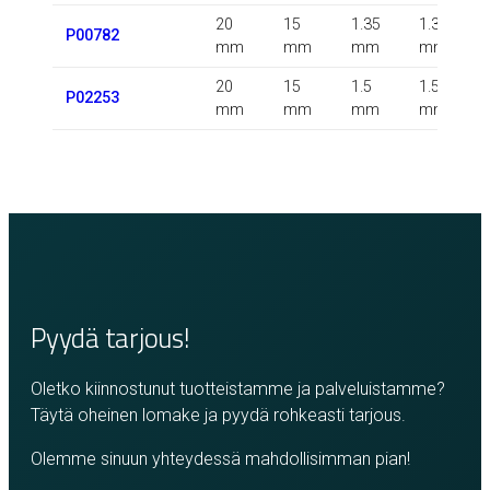
20
15
1.35
1.35
0
P00782
mm
mm
mm
mm
20
15
1.5
1.5
P02253
mm
mm
mm
mm
Pyydä tarjous!
Oletko kiinnostunut tuotteistamme ja palveluistamme?
Täytä oheinen lomake ja pyydä rohkeasti tarjous.
Olemme sinuun yhteydessä mahdollisimman pian!