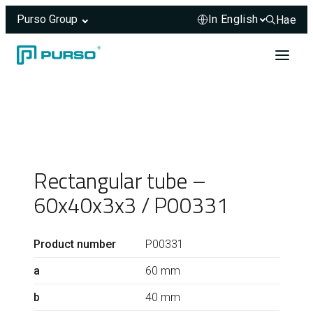
Purso Group
Hae
Hae sivus
Skip to content
Header rendered server-side.
Rectangular tube –
60x40x3x3 / P00331
Product number
P00331
a
60 mm
b
40 mm