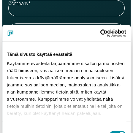
Company
*
Contact person
*
Email
*
Tämä sivusto käyttää evästeitä
Käytämme evästeitä tarjoamamme sisällön ja mainosten
räätälöimiseen, sosiaalisen median ominaisuuksien
Phone
tukemiseen ja kävijämäärämme analysoimiseen. Lisäksi
jaamme sosiaalisen median, mainosalan ja analytiikka-
alan kumppaneillemme tietoja siitä, miten käytät
Products
sivustoamme. Kumppanimme voivat yhdistää näitä
Select a product and enter the order quantity in meters. Please
tietoja muihin tietoihin, joita olet antanut heille tai joita on
note that the selected quality determines the minimum order
kerätty, kun olet käyttänyt heidän palvelujaan.
weight.
Product
*
Suostumuksen