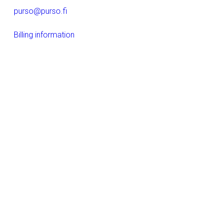
purso@purso.fi
Billing information
Home
References
Company
Aluminium extrusion and further processing
Building
Electrical products
LinkedIn
Instagram
Facebook
YouTube