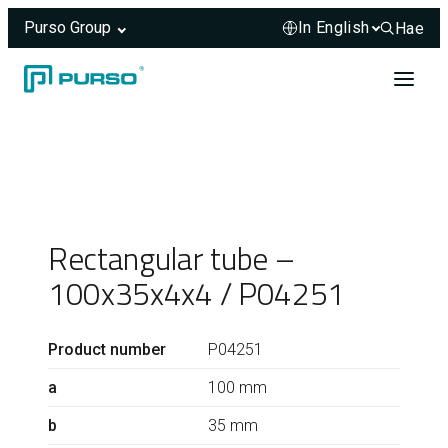
Purso Group
Hae
Hae sivus
Skip to content
Header rendered server-side.
Rectangular tube –
100x35x4x4 / P04251
Product number
P04251
a
100 mm
b
35 mm