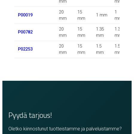
mm
mm
20
15
1
P00019
1 mm
mm
mm
mm
20
15
1.35
1.35
0
P00782
mm
mm
mm
mm
20
15
1.5
1.5
P02253
mm
mm
mm
mm
Pyydä tarjous!
Oletko kiinnostunut tuotteistamme ja palveluistamme?