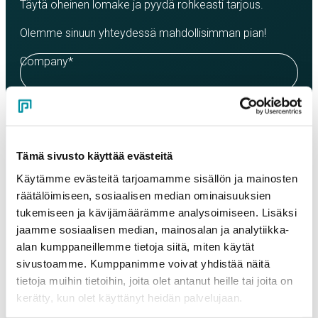
Täytä oheinen lomake ja pyydä rohkeasti tarjous.
Olemme sinuun yhteydessä mahdollisimman pian!
Company
*
Contact person
*
Tämä sivusto käyttää evästeitä
Email
*
Käytämme evästeitä tarjoamamme sisällön ja mainosten
räätälöimiseen, sosiaalisen median ominaisuuksien
tukemiseen ja kävijämäärämme analysoimiseen. Lisäksi
Phone
jaamme sosiaalisen median, mainosalan ja analytiikka-
alan kumppaneillemme tietoja siitä, miten käytät
sivustoamme. Kumppanimme voivat yhdistää näitä
tietoja muihin tietoihin, joita olet antanut heille tai joita on
Products
kerätty, kun olet käyttänyt heidän palvelujaan.
Select a product and enter the order quantity in meters. Please
note that the selected quality determines the minimum order