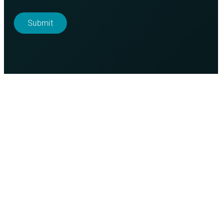
Purso is a Finnish family-owned company that designs
and manufactures sustainable aluminium solutions for
industry and construction.
Alumiinitie 1
37200, Siuro
(03) 3404 111