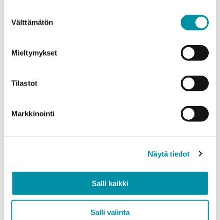
weight.
Suostumuksen
Välttämätön
valinta
Product
*
Mieltymykset
Quantity (m)
Tilastot
Markkinointi
Weight (kg)
Näytä tiedot
Quality
Salli kaikki
EN AW-6063 (min. 250kg)
EN AW-6082 (min. 500kg)
Salli valinta