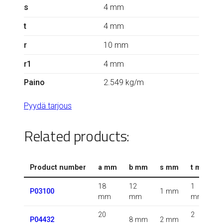
s
4 mm
t
4 mm
r
10 mm
r1
4 mm
Paino
2.549 kg/m
Pyydä tarjous
Related products:
Product number
a mm
b mm
s mm
t mm
18
12
1
1
P03100
1 mm
mm
mm
mm
20
2
0
P04432
8 mm
2 mm