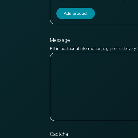
Add product
Message
Fill in additional information, e.g. profile deliver
Captcha