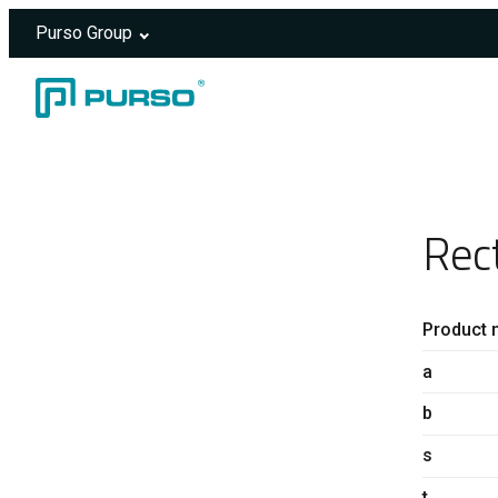
Purso Group
Skip to content
Header rendered server-side.
Rec
Product 
a
b
s
t