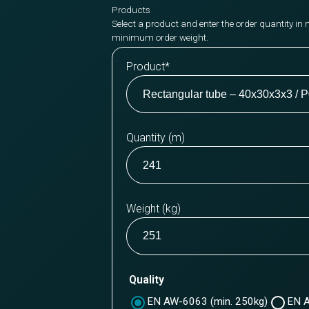
Products
Select a product and enter the order quantity in 
minimum order weight.
Product
*
Quantity (m)
Weight (kg)
Quality
EN AW-6063 (min. 250kg)
EN A