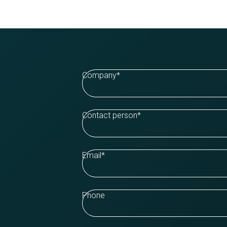
Company
*
Contact person
*
Email
*
Phone