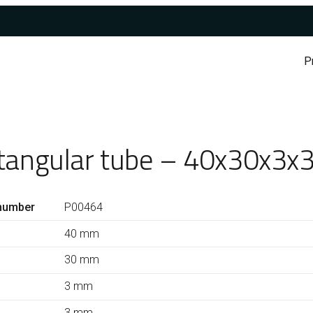
P
tangular tube – 40x30x3x
number
P00464
40 mm
30 mm
3 mm
3 mm