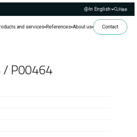
Hae
Hae sivusto
roducts and services
References
About us
Contact
3 / P00464