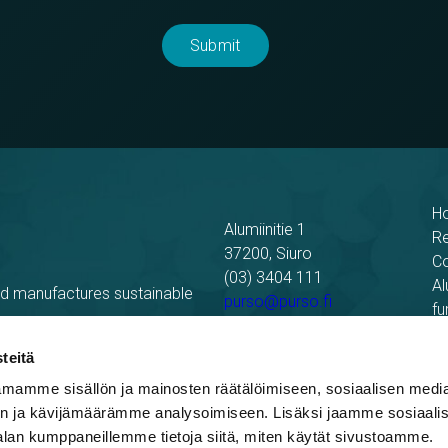
H
Alumiinitie 1
R
37200, Siuro
C
(03) 3404 111
Al
nd manufactures sustainable
purso@purso.fi
fu
Bu
Billing information
El
teitä
mamme sisällön ja mainosten räätälöimiseen, sosiaalisen medi
n ja kävijämäärämme analysoimiseen. Lisäksi jaamme sosiaali
alan kumppaneillemme tietoja siitä, miten käytät sivustoamme.