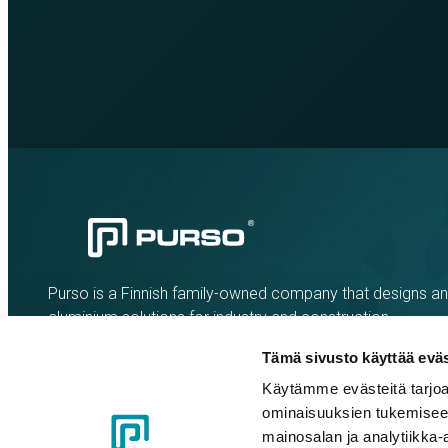
Purso is a Finnish family-owned company that designs a
aluminium solutions for industry and construction.
Tämä sivusto käyttää eväs
Käytämme evästeitä tarjoa
ominaisuuksien tukemisee
mainosalan ja analytiikka-