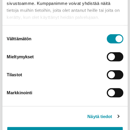
sivustoamme. Kumppanimme voivat yhdistää näitä
tietoja muihin tietoihin, joita olet antanut heille tai joita on
Puhelinnumero
kerätty, kun olet käyttänyt heidän palvelujaan.
Suostumuksen
Välttämätön
Tuotteet
valinta
Valitse tuote ja syötä tilauksen määrä metreinä. Huomioithan, että
valittu laatu määrittää tilauksen minimipainon.
Mieltymykset
Tuote
*
Tilastot
Määrä (m)
Markkinointi
Näytä tiedot
Paino (kg)