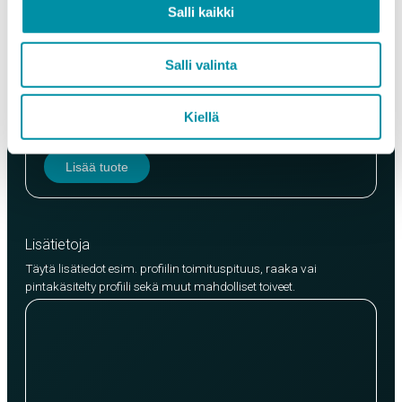
Salli kaikki
Salli valinta
Laatu
EN AW-6063 (min. 250kg)
Kiellä
EN AW-6082 (min. 500kg)
Lisää tuote
Lisätietoja
Täytä lisätiedot esim. profiilin toimituspituus, raaka vai
pintakäsitelty profiili sekä muut mahdolliset toiveet.