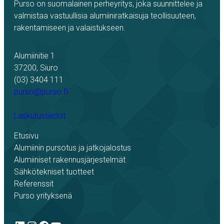
Purso on suomalainen perheyritys, joka suunnittelee ja
valmistaa vastuullisia alumiiniratkaisuja teollisuuteen,
rakentamiseen ja valaistukseen.
Alumiinitie 1
37200, Siuro
(03) 3404 111
purso@purso.fi
Laskutustiedot
Etusivu
Alumiinin pursotus ja jatkojalostus
Alumiiniset rakennusjärjestelmät
Sähkötekniset tuotteet
Referenssit
Purso yrityksenä