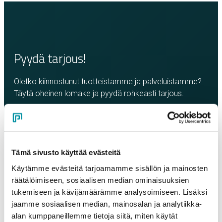
Pyydä tarjous!
Oletko kiinnostunut tuotteistamme ja palveluistamme?
Täytä oheinen lomake ja pyydä rohkeasti tarjous.
Olemme sinuun yhteydessä mahdollisimman pian!
Yritys
*
Tämä sivusto käyttää evästeitä
Käytämme evästeitä tarjoamamme sisällön ja mainosten
Yhteyshenkilö
*
räätälöimiseen, sosiaalisen median ominaisuuksien
tukemiseen ja kävijämäärämme analysoimiseen. Lisäksi
jaamme sosiaalisen median, mainosalan ja analytiikka-
Sähköposti
*
alan kumppaneillemme tietoja siitä, miten käytät