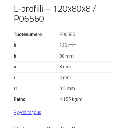
L-profiili – 120x80x8 /
P06560
Tuotenumero
P06560
h
120 mm
b
80 mm
s
8 mm
r
4 mm
r1
0.5 mm
Paino
4.155 kg/m
Pyydä tarjous