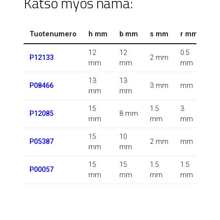
Katso myös nämä:
Tuotenumero
h mm
b mm
s mm
r mm
r1
12
12
0.5
0.5
P12133
2 mm
mm
mm
mm
m
13
13
0.5
P08466
3 mm
mm
mm
mm
m
15
1.5
3
0.5
P12085
8 mm
mm
mm
mm
m
15
10
P05387
2 mm
mm
m
mm
mm
15
15
1.5
1.5
P00057
m
mm
mm
mm
mm