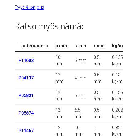
Pyydä tarjous
Katso myös nämä:
Tuotenumero
b mm
s mm
r mm
kg/m
10
0.5
0.135
P11602
5 mm
mm
mm
kg/m
12
0.5
0.13
P04137
4 mm
mm
mm
kg/m
12
0.5
0.159
P05831
5 mm
mm
mm
kg/m
12
6.5
0.5
0.208
P05874
mm
mm
mm
kg/m
12
10
1
0.321
P11467
mm
mm
mm
kg/m