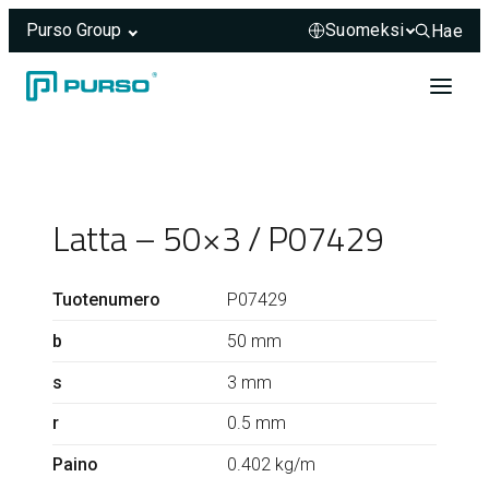
Purso Group
Hae
Hae sivus
Siirry sisältöön
Header rendered server-side.
Latta – 50×3 / P07429
Tuotenumero
P07429
b
50 mm
s
3 mm
r
0.5 mm
Paino
0.402 kg/m