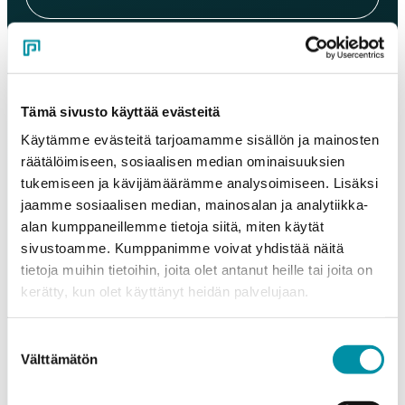
Sähköposti
*
Tämä sivusto käyttää evästeitä
Puhelinnumero
Käytämme evästeitä tarjoamamme sisällön ja mainosten
räätälöimiseen, sosiaalisen median ominaisuuksien
tukemiseen ja kävijämäärämme analysoimiseen. Lisäksi
Tuotteet
jaamme sosiaalisen median, mainosalan ja analytiikka-
Valitse tuote ja syötä tilauksen määrä metreinä. Huomioithan, että
alan kumppaneillemme tietoja siitä, miten käytät
valittu laatu määrittää tilauksen minimipainon.
sivustoamme. Kumppanimme voivat yhdistää näitä
Tuote
*
tietoja muihin tietoihin, joita olet antanut heille tai joita on
kerätty, kun olet käyttänyt heidän palvelujaan.
Suostumuksen
Määrä (m)
Välttämätön
valinta