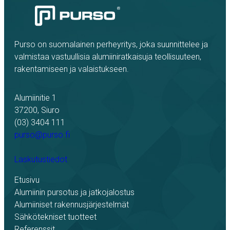
Purso on suomalainen perheyritys, joka suunnittelee ja
valmistaa vastuullisia alumiiniratkaisuja teollisuuteen,
rakentamiseen ja valaistukseen.
Alumiinitie 1
37200, Siuro
(03) 3404 111
purso@purso.fi
Laskutustiedot
Etusivu
Alumiinin pursotus ja jatkojalostus
Alumiiniset rakennusjärjestelmät
Sähkötekniset tuotteet
Referenssit