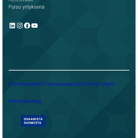
Purso yrityksenä
LinkedIn
Instagram
Facebook
YouTube
Evästeasetukset
Tietosuojaseloste
Eettiset ohjeet
Whistleblowing