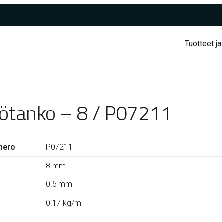
Tuotteet ja
iötanko – 8 / P07211
mero
P07211
8 mm
0.5 mm
0.17 kg/m