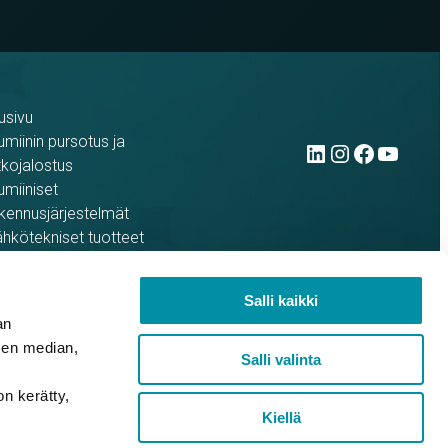
usivu
LinkedIn
Instag
Face
You
umiinin pursotus ja
tkojalostus
umiiniset
kennusjärjestelmät
hkötekniset tuotteet
ferenssit
rso yrityksenä
Salli kaikki
an
sen median,
Salli valinta
on kerätty,
Kiellä