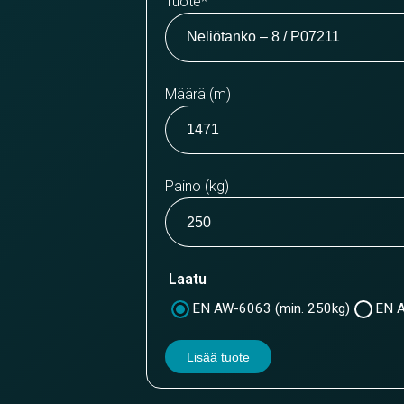
Tuote
*
Määrä (m)
Paino (kg)
Laatu
EN AW-6063 (min. 250kg)
EN A
Lisää tuote