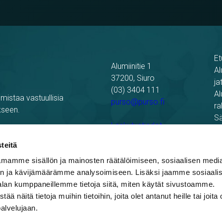
Et
Alumiinitie 1
Al
37200, Siuro
ja
(03) 3404 111
Al
mistaa vastuullisia
purso@purso.fi
ra
kseen.
Sä
Laskutustiedot
Re
Pu
teitä
mamme sisällön ja mainosten räätälöimiseen, sosiaalisen medi
n ja kävijämäärämme analysoimiseen. Lisäksi jaamme sosiaali
alan kumppaneillemme tietoja siitä, miten käytät sivustoamme.
näitä tietoja muihin tietoihin, joita olet antanut heille tai joita 
palvelujaan.
blowing