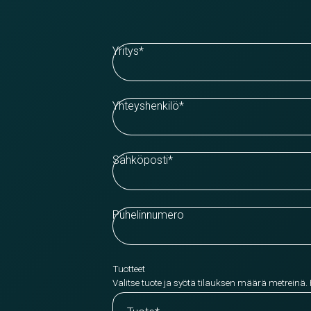
Yritys
*
Yhteyshenkilö
*
Sähköposti
*
Puhelinnumero
Tuotteet
Valitse tuote ja syötä tilauksen määrä metreinä.