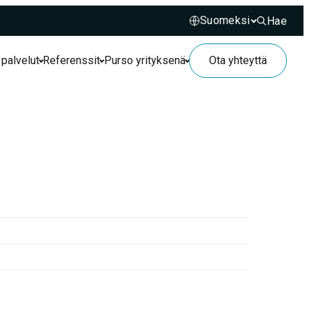
Hae
Hae sivusto
 palvelut
Referenssit
Purso yrityksenä
Ota yhteyttä