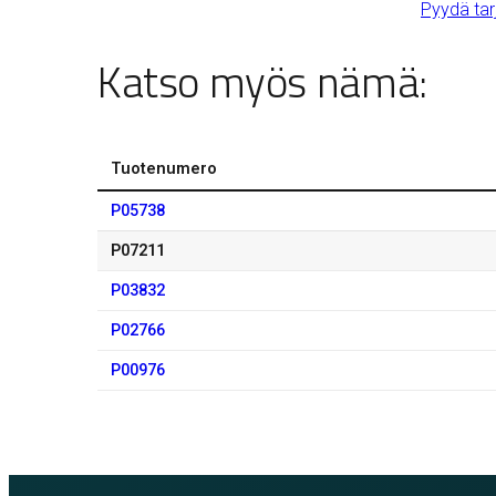
Pyydä tar
Katso myös nämä:
Tuotenumero
P05738
P07211
P03832
P02766
P00976