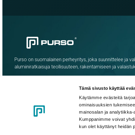
Purso on suomalainen perheyritys, joka suunnittelee ja val
alumiiniratkaisuja teollisuuteen, rakentamiseen ja valaistu
Tämä sivusto käyttää eväs
Käytämme evästeitä tarjoa
ominaisuuksien tukemisee
mainosalan ja analytiikka-
Kumppanimme voivat yhdistää 
kun olet käyttänyt heidän 
Evästeasetukset
Tietosuojaseloste
Eettiset ohjeet
Whistle