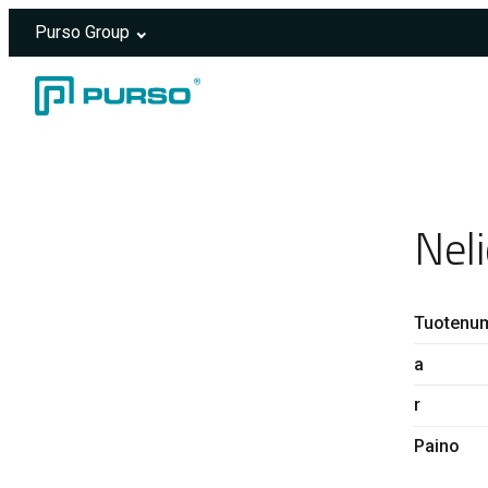
Purso Group
Siirry sisältöön
Header rendered server-side.
Nel
Tuotenu
a
r
Paino