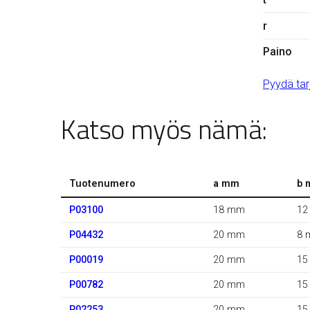
r
Paino
Pyydä tar
Katso myös nämä:
Tuotenumero
a mm
b 
P03100
18 mm
12
P04432
20 mm
8 
P00019
20 mm
15
P00782
20 mm
15
P02253
20 mm
15