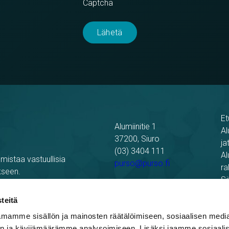
Captcha
Et
Alumiinitie 1
Al
37200, Siuro
ja
(03) 3404 111
Al
mistaa vastuullisia
purso@purso.fi
ra
kseen.
Sä
Laskutustiedot
Re
teitä
Pu
mamme sisällön ja mainosten räätälöimiseen, sosiaalisen medi
n ja kävijämäärämme analysoimiseen. Lisäksi jaamme sosiaali