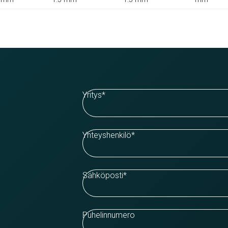
Yritys
*
Yhteyshenkilö
*
Sähköposti
*
Puhelinnumero