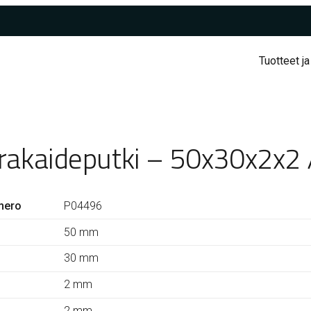
Tuotteet ja
rakaideputki – 50x30x2x2
mero
P04496
50 mm
30 mm
2 mm
2 mm