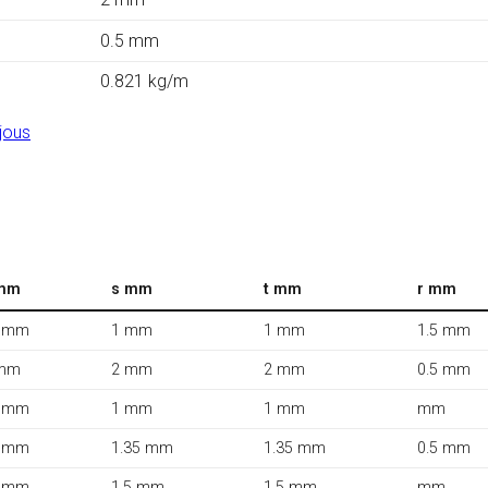
0.5 mm
0.821 kg/m
jous
mm
s mm
t mm
r mm
 mm
1 mm
1 mm
1.5 mm
mm
2 mm
2 mm
0.5 mm
 mm
1 mm
1 mm
mm
 mm
1.35 mm
1.35 mm
0.5 mm
 mm
1.5 mm
1.5 mm
mm