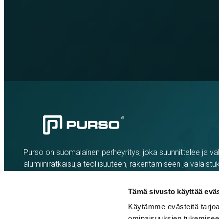
Purso on suomalainen perheyritys, joka suunnittelee ja val
alumiiniratkaisuja teollisuuteen, rakentamiseen ja valaistu
Tämä sivusto käyttää eväs
Käytämme evästeitä tarjoa
ominaisuuksien tukemisee