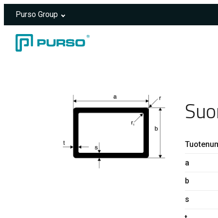
Purso Group
Siirry sisältöön
Header rendered server-side.
Suo
Tuotenu
a
b
s
t