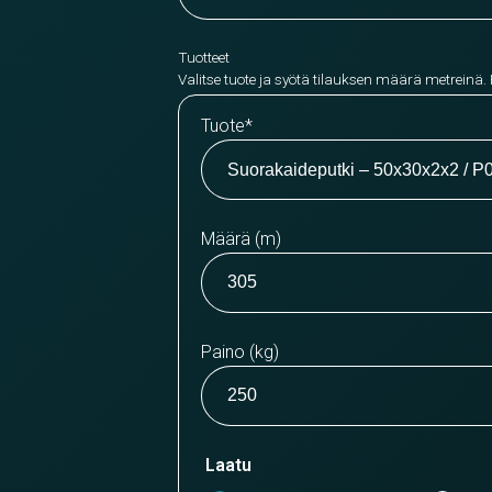
Tuotteet
Valitse tuote ja syötä tilauksen määrä metreinä.
Tuote
*
Määrä (m)
Paino (kg)
Laatu