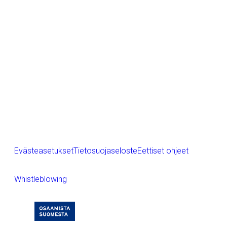
Referenssit
Purso yrityksenä
LinkedIn
Instagram
Facebook
YouTube
Evästeasetukset
Tietosuojaseloste
Eettiset ohjeet
Whistleblowing