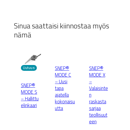
Sinua saattaisi kiinnostaa myös
nämä
SNEP®
SNEP®
Uutuus
MODE C
MODE X
– Uusi
–
SNEP®
tapa
Valaisinte
MODE S
ajatella
n
– Hallittu
kokonaisu
raskasta
elinkaari
utta
sarjaa
teollisuut
een