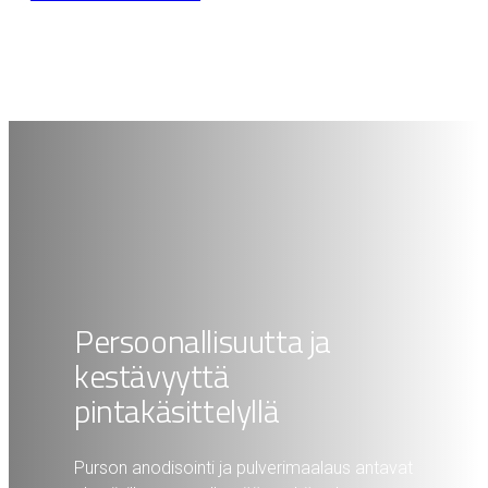
Persoonallisuutta ja
kestävyyttä
pintakäsittelyllä
Purson anodisointi ja pulverimaalaus antavat