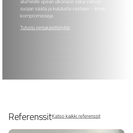
alumiinille upean ulkonäön sekä vahvan
suojan säätä ja kulutusta vastaan – ilman
kompromisseja.
Tutustu pintakäsittelyihin
Referenssit
Katso kaikki referenssit