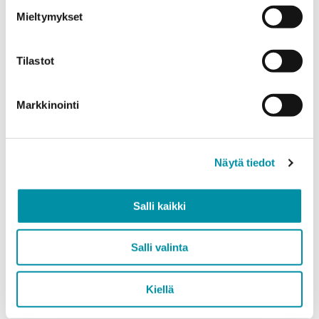
Mieltymykset
Tilastot
Markkinointi
Näytä tiedot
Räätälöidyt profiilit
Salli kaikki
Molok Oy on luottanut
Purson alumiiniratkaisuihin
Salli valinta
vuosikymmenten ajan
Kiellä