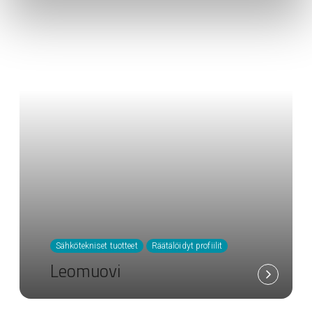
Sähkötekniset tuotteet
Räätälöidyt profiilit
Leomuovi