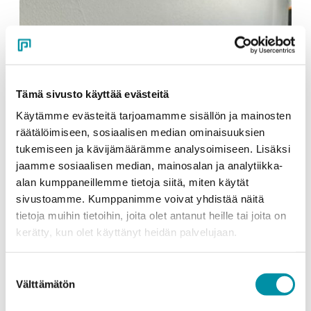
Tämä sivusto käyttää evästeitä
Käytämme evästeitä tarjoamamme sisällön ja mainosten
räätälöimiseen, sosiaalisen median ominaisuuksien
tukemiseen ja kävijämäärämme analysoimiseen. Lisäksi
jaamme sosiaalisen median, mainosalan ja analytiikka-
alan kumppaneillemme tietoja siitä, miten käytät
Sähkötekniset tuotteet
Räätälöidyt profiilit
sivustoamme. Kumppanimme voivat yhdistää näitä
AluDo‑johtokanava tuo
tietoja muihin tietoihin, joita olet antanut heille tai joita on
kerätty, kun olet käyttänyt heidän palvelujaan.
joustavuutta ja siisteyttä
autotalliin
Suostumuksen
Välttämätön
valinta