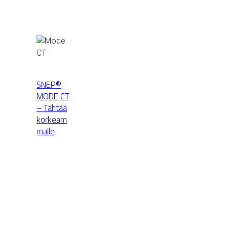
SNEP®
MODE CT
– Tähtää
korkeam
malle