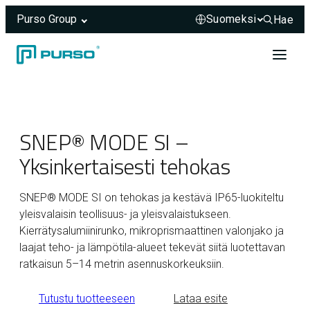
Purso Group
Hae
Hae sivus
Siirry sisältöön
Header rendered server-side.
SNEP® MODE SI –
Yksinkertaisesti tehokas
SNEP® MODE SI on tehokas ja kestävä IP65-luokiteltu
yleisvalaisin teollisuus- ja yleisvalaistukseen.
Kierrätysalumiinirunko, mikroprismaattinen valonjako ja
laajat teho- ja lämpötila-alueet tekevät siitä luotettavan
ratkaisun 5–14 metrin asennuskorkeuksiin.
Tutustu tuotteeseen
Lataa esite